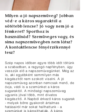
Milyen a jó napszemüveg? Jobban
véd-e a káros sugaraktól a
sötétebb lencse? Jó vagy nem jó a
fémkeret? Sporthoz is
használnád? Szemüveges vagy, és
sima napszemüvegben nem látsz?
A kontaktlencse fényérzékennyé
tesz?
Szép napos időben egyre több időt töltünk
a szabadban, a ragyogó napfényben, úgy
vesszük elő a napszemüvegünket. Még az
is, aki egyébként semmilyen más
kiegészítőt nem szokott viselni. A jó
napszemüveg azonban nemcsak menő, de
óvja, védi is a szemünket a káros
sugaraktól. A minőségi napszemüveg
ugyanis jóval több, mint divatos
kiegészítő. A Napból érkező káros sugarak
- melyek bőrre gyakorolt ártalmas
hatásairól már sokat hallhattunk - a
szemünket is károsíthatják. A káros