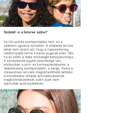
Számít-e a lencse színe?
Az UV-szűrés szempontjából nem, ez a
védelem ugyanis színtelen. A sötétebb lencse
tehát nem jelenti azt, hogy a napszemüveg
hatékonyabb lenne a káros sugarak ellen. Sőt,
ha túl sötét, a látás minőségét befolyásolhatja.
A színezésnek egyéb jelentősége van,
elsősorban a szín- és kontrasztérzékelés, a
látásélesség szempontjából: a sárga, illetve a
rózsaszínes lencsék megnehezíthetik például
a közlekedési lámpák színváltozásainak
megkülönböztetését, ezért ezek nem
ajánlottak autóvezetéshez.