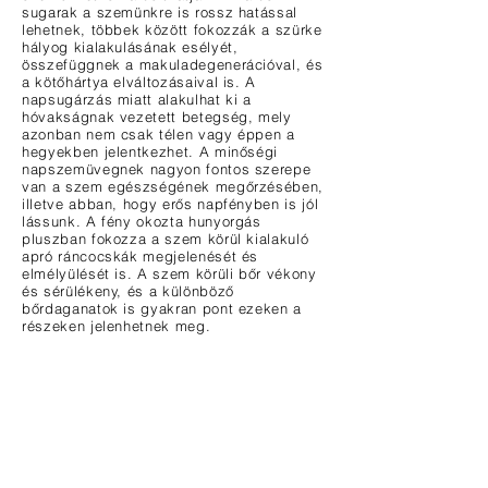
sugarak a szemünkre is rossz hatással
lehetnek, többek között fokozzák a szürke
hályog kialakulásának esélyét,
összefüggnek a makuladegenerációval, és
a kötőhártya elváltozásaival is. A
napsugárzás miatt alakulhat ki a
hóvakságnak vezetett betegség, mely
azonban nem csak télen vagy éppen a
hegyekben jelentkezhet. A minőségi
napszemüvegnek nagyon fontos szerepe
van a szem egészségének megőrzésében,
illetve abban, hogy erős napfényben is jól
lássunk. A fény okozta hunyorgás
pluszban fokozza a szem körül kialakuló
apró ráncocskák megjelenését és
elmélyülését is. A szem körüli bőr vékony
és sérülékeny, és a különböző
bőrdaganatok is gyakran pont ezeken a
részeken jelenhetnek meg.