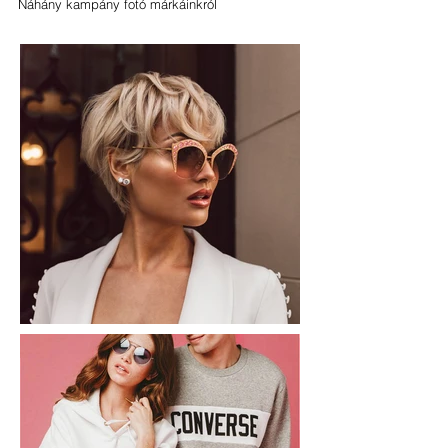
Náhány kampány fotó márkáinkról