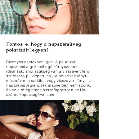
Fontos-e, hogy a napszemüveg
polarizált legyen?
Bizonyos esetekben igen. A polarizált
napszemüvegek csillogó környezetben
ideálisak, ahol szükség van a visszavert fény
szűrésére(pl. vízpart, hó). A polarizált fényt -
más néven a sarkított vagy visszavert fényt - a
napszemüveglencsék alapvetően nem szűrik,
és ez a réteg nincs összefüggésben az UV-
szűrés képességével sem.