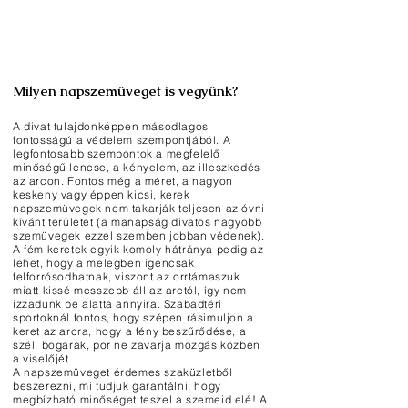
Milyen napszemüveget is vegyünk?
A divat tulajdonképpen másodlagos
fontosságú a védelem szempontjából. A
legfontosabb szempontok a megfelelő
minőségű lencse, a kényelem, az illeszkedés
az arcon. Fontos még a méret, a nagyon
keskeny vagy éppen kicsi, kerek
napszemüvegek nem takarják teljesen az óvni
kívánt területet (a manapság divatos nagyobb
szemüvegek ezzel szemben jobban védenek).
A fém keretek egyik komoly hátránya pedig az
lehet, hogy a melegben igencsak
felforrósodhatnak, viszont az orrtámaszuk
miatt kissé messzebb áll az arctól, így nem
izzadunk be alatta annyira. Szabadtéri
sportoknál fontos, hogy szépen rásimuljon a
keret az arcra, hogy a fény beszűrődése, a
szél, bogarak, por ne zavarja mozgás közben
a viselőjét.
A napszemüveget érdemes szaküzletből
beszerezni, mi tudjuk garantálni, hogy
megbízható minőséget teszel a szemeid elé! A