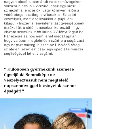
nagyon olcsó, utcán árult napszemüvegeken
sokszor nincs is UV-szűrő, csak egy kicsit
színezett a lencséjük, vagy könnyen lejön a
védőrétege, esetleg torzítanak is. Ez azért
veszélyes, mert viselésükkor a pupillánk
kitágul - hiszen a fényintenzitást gyengébbnek
érzékeljük a sötét lencséken keresztül -, így
viszont szemünk több káros UV-fényt fogad be.
Ránézésre sajnos nem lehet megállapítani,
hogy valóban megfelelően szűri-e a sugárzást
egy napszemüveg, hiszen az UV-védő réteg
színtelen, ezért ezt csak egy speciális műszer
segítségével lehet vizsgálni.
" Különösen gyermekünk szemére
ügyeljünk! Semmiképp ne
veszélyeztessük nem megfelelő
napszemüveggel kicsinyeink szeme
épségét! "