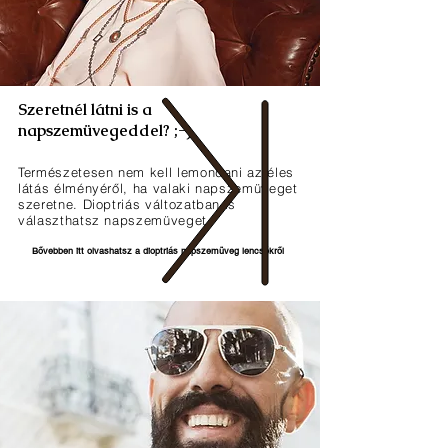
Szeretnél látni is a
napszemüvegeddel? ;-)
Természetesen nem kell lemondani az éles
látás élményéről, ha valaki napszemüveget
szeretne. Dioptriás változatban is
választhatsz napszemüveget.
Bővebben itt olvashatsz a dioptriás napszemüveg lencsékről